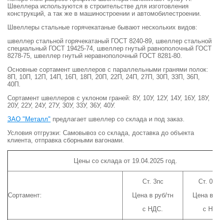
Швеллера используются в строительстве для изготовления
конструкций, а так же в машиностроении и автомобилестроении.
Швеллеры стальные горячекатаные бывают нескольких видов:
швеллер стальной горячекатаный ГОСТ 8240-89, швеллер стальной
специальный ГОСТ 19425-74, швеллер гнутый равнополочный ГОСТ
8278-75, швеллер гнутый неравнополочный ГОСТ 8281-80.
Основные сортамент швеллеров с параллельными гранями полок:
8П, 10П, 12П, 14П, 16П, 18П, 20П, 22П, 24П, 27П, 30П, 33П, 36П,
40П.
Сортамент швеллеров с уклоном граней: 8У, 10У, 12У, 14У, 16У, 18У,
20У, 22У, 24У, 27У, 30У, 33У, 36У, 40У.
ЗАО "Металл"
предлагает швеллер со склада и под заказ.
Условия отгрузки: Самовывоз со склада, доставка до объекта
клиента, отправка сборными вагонами.
Цены со склада от 19.04.2025 год.
Ст. 3пс
Ст. 09
Сортамент:
Цена в руб/тн
Цена в р
с НДС.
с НДС