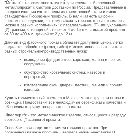
"Металл" это возможность купить универсальный фасонный
металлопрокат с быстрой доставкой по России. Представленные в
продаже изделия изготовлены из качественной стали и имеют
стандартный П-образный профиль. В наличии есть широкий
сортамент продукции, поэтому заказать горячекатаные швеллеры
можно в разных исполнениях: с параллельными (П) или уклонными
(У) гранями, с толщиной стенок от 4 до 15 мм, с высотой профиля
от 50 до 400 мм, длиной от 2 до 12 м.
Данный вид фасонного проката обладает доступной ценой, легко
поддается обработке (резка, гибка) и может использоваться для
разных строительно-производственных нужд:
возведение фундаментов, каркасов, колонн и прочих
сооружений;
обустройство кровельных систем, навесов и
перекрытий;
изготовление окон, дверей, лестниц, мебели и прочих
изделий.
Купить горячекатаный швеллер в Москве можно крупным оптом и
розницей. Предоставим все необходимые сертификаты качества и
обеспечим отгрузку товара в день оплаты.
Швеллер г/к - это металлическое изделие, относящееся к разряду
сортового (Фасонного) проката.
Способом производство является горячая прокатка. При
поперечном разрезе профиль швеллера напоминает букву П.